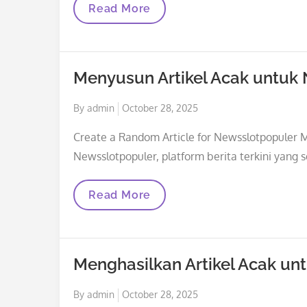
Exploring
Read More
The
Art
Of
Creating
Random
Menyusun Artikel Acak untuk
Articles
For
Newsslotonline
Posted
By
admin
October 28, 2025
on
Create a Random Article for Newsslotpopuler 
Newsslotpopuler, platform berita terkini yang
Menyusun
Read More
Artikel
Acak
Untuk
Newsslotpopuler
Menghasilkan Artikel Acak u
Posted
By
admin
October 28, 2025