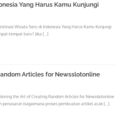
ndonesia Yang Harus Kamu Kunjungi
estinasi Wisata Seru di Indonesia Yang Harus Kamu Kunjungi
pat-tempat baru? Jika […]
 Random Articles for Newsslotonline
loring the Art of Creating Random Articles for Newsslotonline
h penasaran bagaimana proses pembuatan artikel acak […]