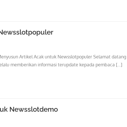
 Newsslotpopuler
Menyusun Artikel Acak untuk Newsslotpopuler Selamat datang 
 selalu memberikan informasi terupdate kepada pembaca […]
ntuk Newsslotdemo