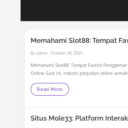
Memahami Slot88: Tempat Fav
Posted
By
admin
October 28, 2025
on
Memahami Slot88: Tempat Favorit Penggemar 
Online Saat ini, industri perjudian online sem
Memahami
Read More
Slot88:
Tempat
Favorit
Penggemar
Slot
Situs Mole33: Platform Interak
Online