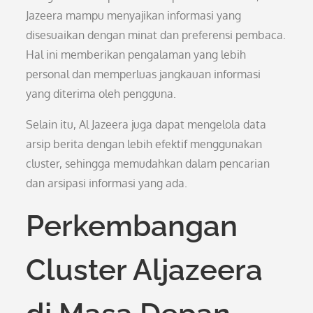
Jazeera mampu menyajikan informasi yang
disesuaikan dengan minat dan preferensi pembaca.
Hal ini memberikan pengalaman yang lebih
personal dan memperluas jangkauan informasi
yang diterima oleh pengguna.
Selain itu, Al Jazeera juga dapat mengelola data
arsip berita dengan lebih efektif menggunakan
cluster, sehingga memudahkan dalam pencarian
dan arsipasi informasi yang ada.
Perkembangan
Cluster Aljazeera