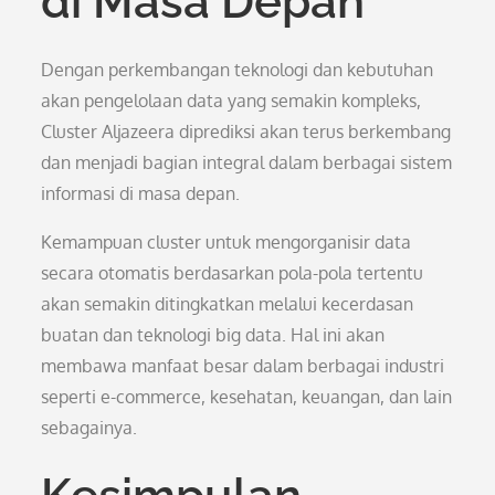
di Masa Depan
Dengan perkembangan teknologi dan kebutuhan
akan pengelolaan data yang semakin kompleks,
Cluster Aljazeera diprediksi akan terus berkembang
dan menjadi bagian integral dalam berbagai sistem
informasi di masa depan.
Kemampuan cluster untuk mengorganisir data
secara otomatis berdasarkan pola-pola tertentu
akan semakin ditingkatkan melalui kecerdasan
buatan dan teknologi big data. Hal ini akan
membawa manfaat besar dalam berbagai industri
seperti e-commerce, kesehatan, keuangan, dan lain
sebagainya.