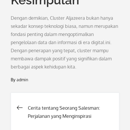
Kesimpulan
Dengan demikian, Cluster Aljazeera bukan hanya
sekadar konsep teknologi biasa, namun merupakan
fondasi penting dalam mengoptimalkan
pengelolaan data dan informasi di era digital ini.
Dengan penerapan yang tepat, cluster mampu
membawa dampak positif yang signifikan dalam
berbagai aspek kehidupan kita.
By
admin
Post
Cerita tentang Seorang Salesman:
Perjalanan yang Menginspirasi
navigation