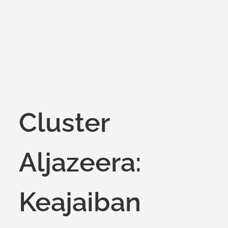
on
Cluster
Aljazeera:
Keajaiban