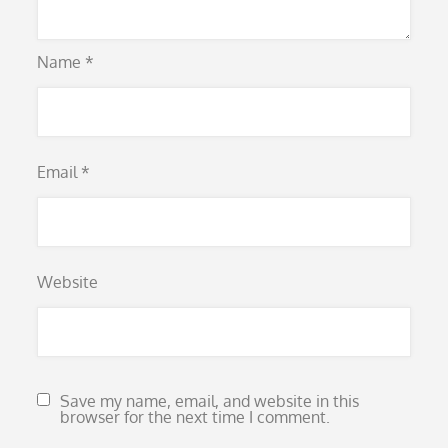
Name
*
Email
*
Website
Save my name, email, and website in this
browser for the next time I comment.