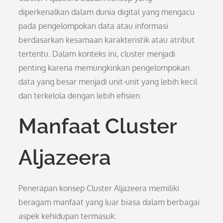
diperkenalkan dalam dunia digital yang mengacu
pada pengelompokan data atau informasi
berdasarkan kesamaan karakteristik atau atribut
tertentu. Dalam konteks ini, cluster menjadi
penting karena memungkinkan pengelompokan
data yang besar menjadi unit-unit yang lebih kecil
dan terkelola dengan lebih efisien.
Manfaat Cluster
Aljazeera
Penerapan konsep Cluster Aljazeera memiliki
beragam manfaat yang luar biasa dalam berbagai
aspek kehidupan termasuk: