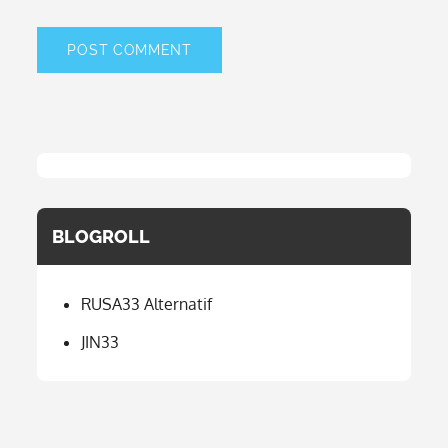
BLOGROLL
RUSA33 Alternatif
JIN33