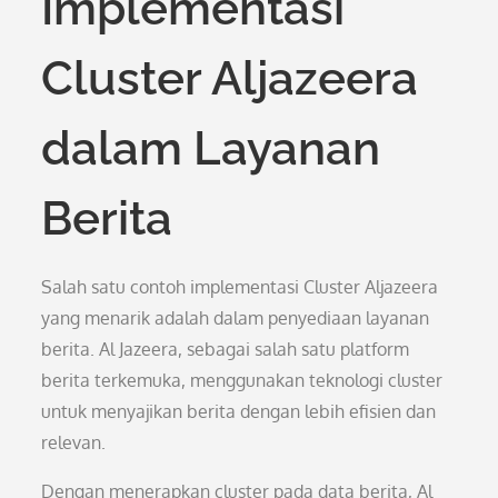
Implementasi
Cluster Aljazeera
dalam Layanan
Berita
Salah satu contoh implementasi Cluster Aljazeera
yang menarik adalah dalam penyediaan layanan
berita. Al Jazeera, sebagai salah satu platform
berita terkemuka, menggunakan teknologi cluster
untuk menyajikan berita dengan lebih efisien dan
relevan.
Dengan menerapkan cluster pada data berita, Al