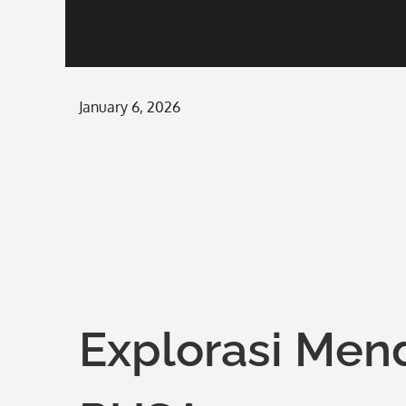
Posted
January 6, 2026
on
Explorasi Me