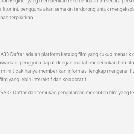
ation Engine” yang memberikan rekomendasi film secara perso
fitur ini, pengguna akan semakin terdorong untuk mengekspl
nah terpikirkan.
SA33 Daftar adalah platform katalog film yang cukup menarik 
ditawarkan, pengguna dapat dengan mudah menemukan film-fil
rm ini tidak hanya memberikan informasi lengkap mengenai fi
 yang lebih interaktif dan kolaboratif.
n RUSA33 Daftar dan temukan pengalaman menonton film yang l