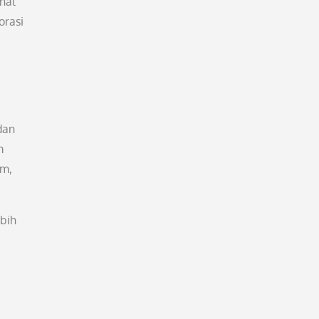
nal
orasi
dan
m
lm,
ebih