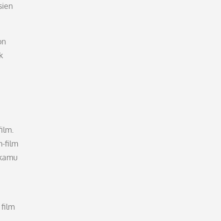
sien
on
k
ilm.
-film
 kamu
film