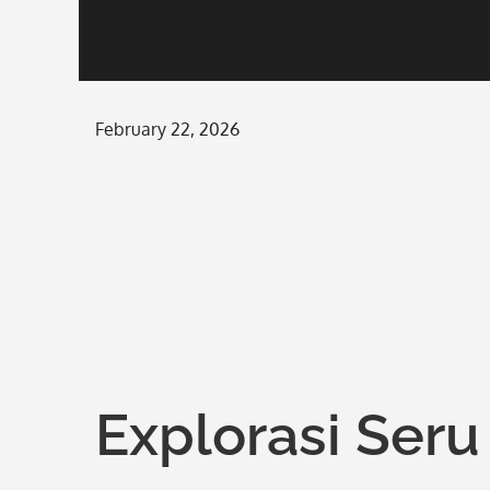
Posted
February 22, 2026
on
Explorasi Ser