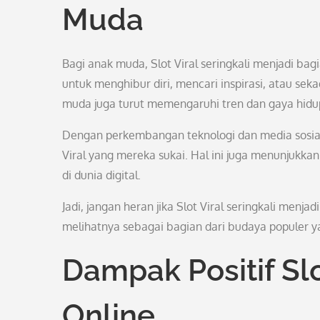
Muda
Bagi anak muda, Slot Viral seringkali menjadi bag
untuk menghibur diri, mencari inspirasi, atau seka
muda juga turut memengaruhi tren dan gaya hidu
Dengan perkembangan teknologi dan media sosia
Viral yang mereka sukai. Hal ini juga menunjukk
di dunia digital.
Jadi, jangan heran jika Slot Viral seringkali men
melihatnya sebagai bagian dari budaya populer ya
Dampak Positif Sl
Online