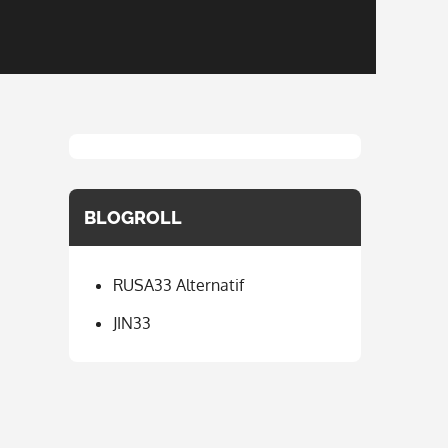
BLOGROLL
RUSA33 Alternatif
JIN33