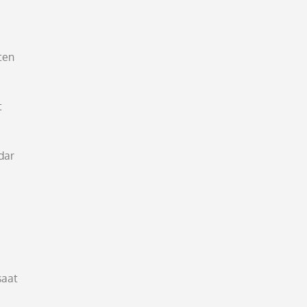
ten
t
dar
saat