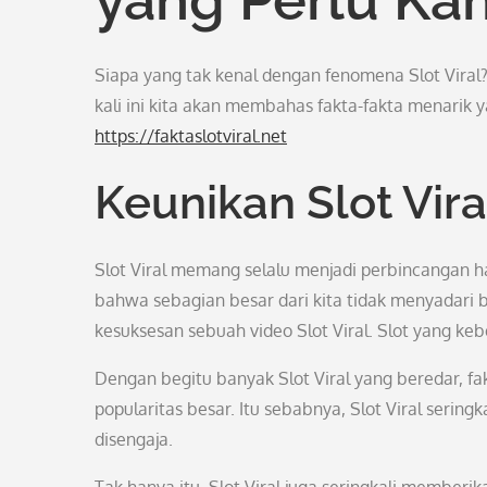
Siapa yang tak kenal dengan fenomena Slot Viral? B
kali ini kita akan membahas fakta-fakta menari
https://faktaslotviral.net
Keunikan Slot Vira
Slot Viral memang selalu menjadi perbincangan h
bahwa sebagian besar dari kita tidak menyadari b
kesuksesan sebuah video Slot Viral. Slot yang k
Dengan begitu banyak Slot Viral yang beredar, f
popularitas besar. Itu sebabnya, Slot Viral serin
disengaja.