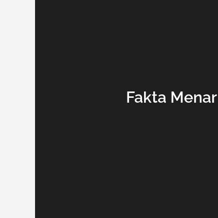
Fakta Menari