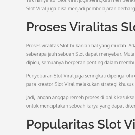
Tak hanya itu, Slot Viral juga seringkali memberik
Slot Viral juga bisa menjadi pembelajaran berharg
Proses Viralitas Sl
Proses viralitas Slot bukanlah hal yang mudah. 
seberapa jauh sebuah Slot dapat menyebar. Mulai 
dipicu, semuanya berperan penting dalam membua
Penyebaran Slot Viral juga seringkali dipengaruhi
para kreator Slot Viral melakukan strategi khusu
Jadi, jangan anggap remeh proses di balik kesukse
untuk menciptakan sebuah karya yang dapat dite
Popularitas Slot V