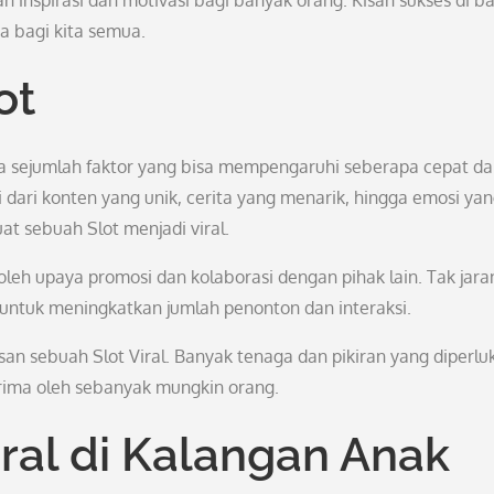
an inspirasi dan motivasi bagi banyak orang. Kisah sukses di ba
a bagi kita semua.
ot
Ada sejumlah faktor yang bisa mempengaruhi seberapa cepat d
dari konten yang unik, cerita yang menarik, hingga emosi ya
t sebuah Slot menjadi viral.
 oleh upaya promosi dan kolaborasi dengan pihak lain. Tak jara
s untuk meningkatkan jumlah penonton dan interaksi.
san sebuah Slot Viral. Banyak tenaga dan pikiran yang diperlu
rima oleh sebanyak mungkin orang.
iral di Kalangan Anak