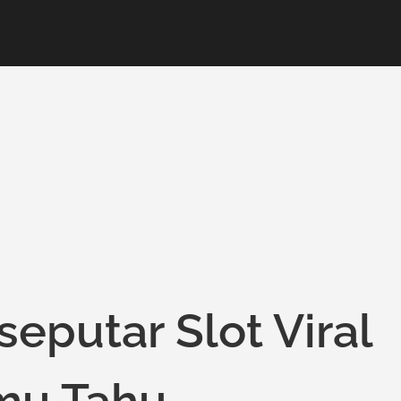
seputar Slot Viral
mu Tahu