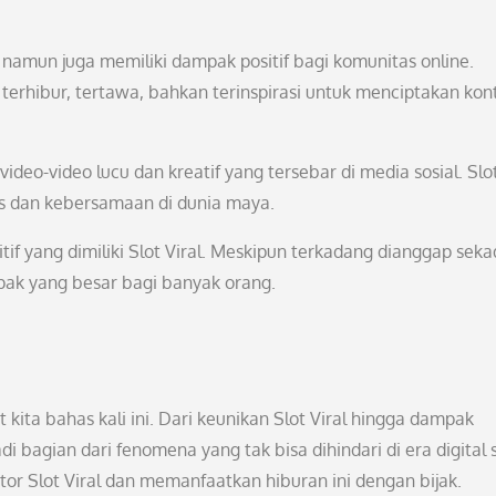
namun juga memiliki dampak positif bagi komunitas online.
terhibur, tertawa, bahkan terinspirasi untuk menciptakan kon
deo-video lucu dan kreatif yang tersebar di media sosial. Slo
as dan kebersamaan di dunia maya.
f yang dimiliki Slot Viral. Meskipun terkadang dianggap seka
ak yang besar bagi banyak orang.
 kita bahas kali ini. Dari keunikan Slot Viral hingga dampak
i bagian dari fenomena yang tak bisa dihindari di era digital 
ator Slot Viral dan memanfaatkan hiburan ini dengan bijak.