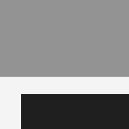
Skip
to
content