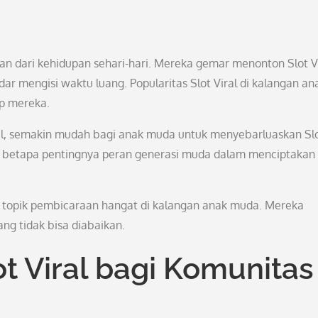
ian dari kehidupan sehari-hari. Mereka gemar menonton Slot V
dar mengisi waktu luang. Popularitas Slot Viral di kalangan an
p mereka.
l, semakin mudah bagi anak muda untuk menyebarluaskan Sl
an betapa pentingnya peran generasi muda dalam menciptakan 
jadi topik pembicaraan hangat di kalangan anak muda. Mereka
ng tidak bisa diabaikan.
ot Viral bagi Komunitas