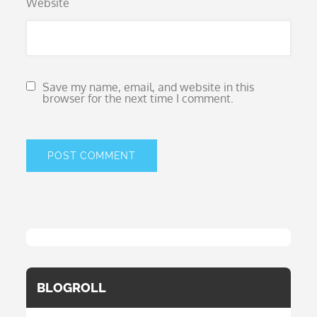
Website
Save my name, email, and website in this
browser for the next time I comment.
BLOGROLL