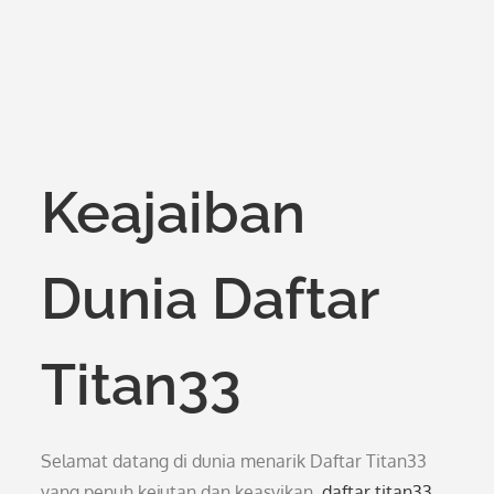
Keajaiban
Dunia Daftar
Titan33
Selamat datang di dunia menarik Daftar Titan33
yang penuh kejutan dan keasyikan.
daftar titan33