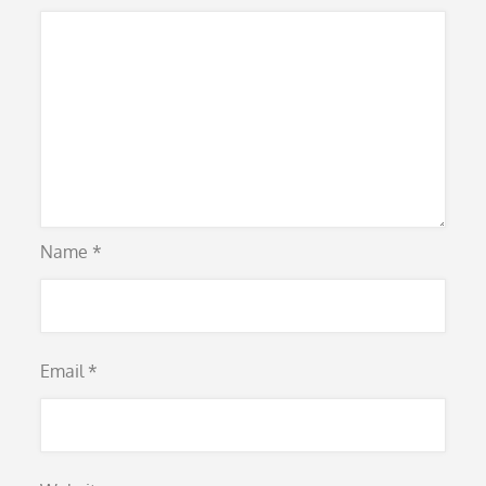
Name
*
Email
*