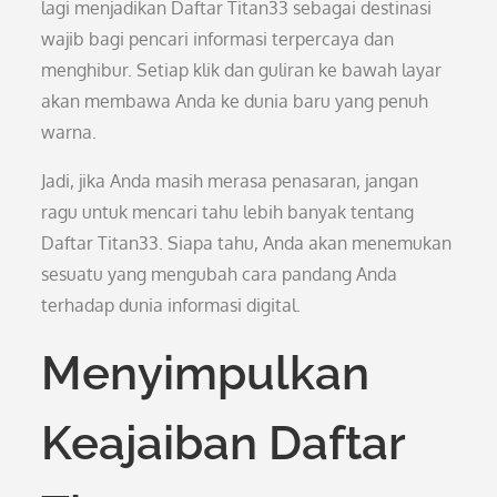
lagi menjadikan Daftar Titan33 sebagai destinasi
wajib bagi pencari informasi terpercaya dan
menghibur. Setiap klik dan guliran ke bawah layar
akan membawa Anda ke dunia baru yang penuh
warna.
Jadi, jika Anda masih merasa penasaran, jangan
ragu untuk mencari tahu lebih banyak tentang
Daftar Titan33. Siapa tahu, Anda akan menemukan
sesuatu yang mengubah cara pandang Anda
terhadap dunia informasi digital.
Menyimpulkan
Keajaiban Daftar