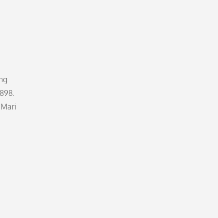
ang
U898.
 Mari