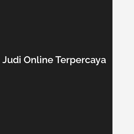
 Judi Online Terpercaya