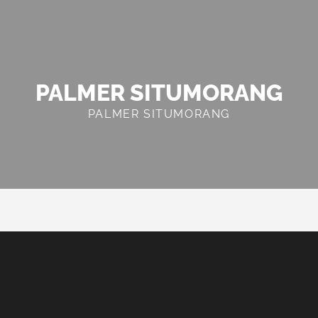
PALMER SITUMORANG
PALMER SITUMORANG