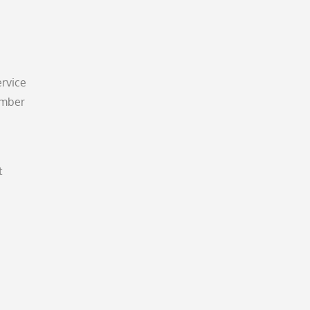
rvice
ember
t