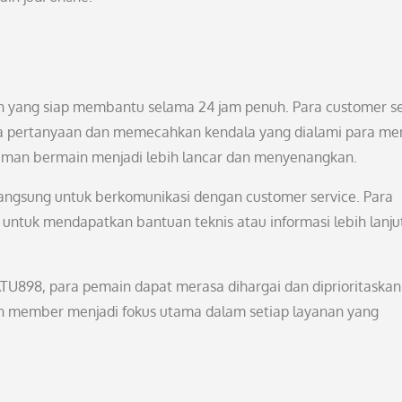
 yang siap membantu selama 24 jam penuh. Para customer se
la pertanyaan dan memecahkan kendala yang dialami para m
aman bermain menjadi lebih lancar dan menyenangkan.
langsung untuk berkomunikasi dengan customer service. Para
ntuk mendapatkan bantuan teknis atau informasi lebih lanju
TU898, para pemain dapat merasa dihargai dan diprioritaskan
an member menjadi fokus utama dalam setiap layanan yang