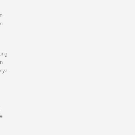
n.
ri
yang
an
nya.
k
ne