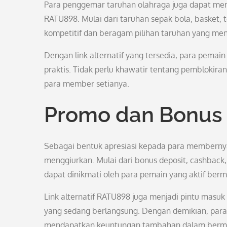
Para penggemar taruhan olahraga juga dapat men
RATU898. Mulai dari taruhan sepak bola, basket, 
kompetitif dan beragam pilihan taruhan yang me
Dengan link alternatif yang tersedia, para pema
praktis. Tidak perlu khawatir tentang pemblokir
para member setianya.
Promo dan Bonus
Sebagai bentuk apresiasi kepada para memberny
menggiurkan. Mulai dari bonus deposit, cashback
dapat dinikmati oleh para pemain yang aktif bermai
Link alternatif RATU898 juga menjadi pintu mas
yang sedang berlangsung. Dengan demikian, pa
mendapatkan keuntungan tambahan dalam bermain