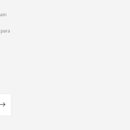
ain
 para