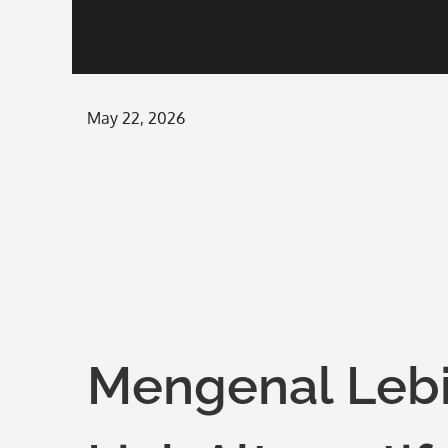
Posted
May 22, 2026
on
Mengenal Leb