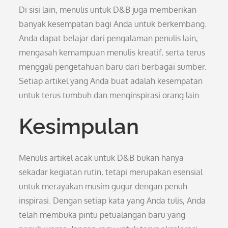
Di sisi lain, menulis untuk D&B juga memberikan
banyak kesempatan bagi Anda untuk berkembang.
Anda dapat belajar dari pengalaman penulis lain,
mengasah kemampuan menulis kreatif, serta terus
menggali pengetahuan baru dari berbagai sumber.
Setiap artikel yang Anda buat adalah kesempatan
untuk terus tumbuh dan menginspirasi orang lain.
Kesimpulan
Menulis artikel acak untuk D&B bukan hanya
sekadar kegiatan rutin, tetapi merupakan esensial
untuk merayakan musim gugur dengan penuh
inspirasi. Dengan setiap kata yang Anda tulis, Anda
telah membuka pintu petualangan baru yang