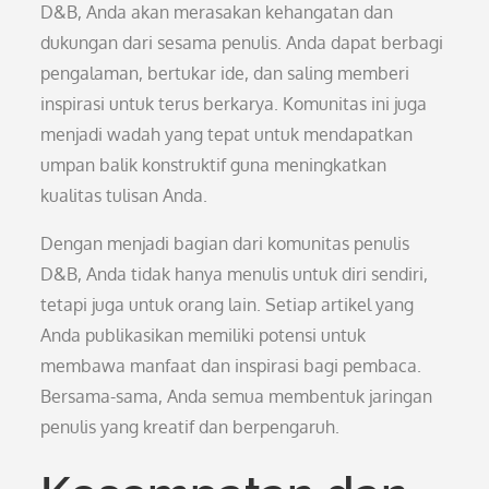
D&B, Anda akan merasakan kehangatan dan
dukungan dari sesama penulis. Anda dapat berbagi
pengalaman, bertukar ide, dan saling memberi
inspirasi untuk terus berkarya. Komunitas ini juga
menjadi wadah yang tepat untuk mendapatkan
umpan balik konstruktif guna meningkatkan
kualitas tulisan Anda.
Dengan menjadi bagian dari komunitas penulis
D&B, Anda tidak hanya menulis untuk diri sendiri,
tetapi juga untuk orang lain. Setiap artikel yang
Anda publikasikan memiliki potensi untuk
membawa manfaat dan inspirasi bagi pembaca.
Bersama-sama, Anda semua membentuk jaringan
penulis yang kreatif dan berpengaruh.