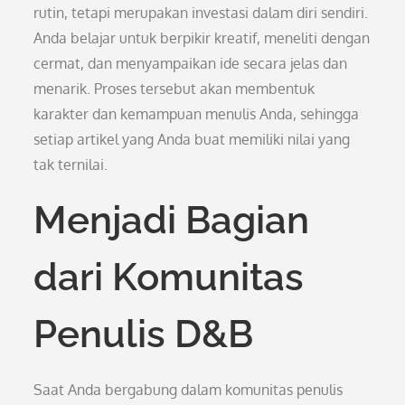
rutin, tetapi merupakan investasi dalam diri sendiri.
Anda belajar untuk berpikir kreatif, meneliti dengan
cermat, dan menyampaikan ide secara jelas dan
menarik. Proses tersebut akan membentuk
karakter dan kemampuan menulis Anda, sehingga
setiap artikel yang Anda buat memiliki nilai yang
tak ternilai.
Menjadi Bagian
dari Komunitas
Penulis D&B
Saat Anda bergabung dalam komunitas penulis