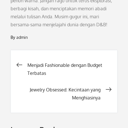
penuh warna. Jangan ragu untuk terus eksplorasi,
berbagi kisah, dan menciptakan memori abadi
melalui tulisan Anda. Musim gugur ini, mari
bersama-sama menjelajahi dunia dengan D&B!
By
admin
Post
Menjadi Fashionable dengan Budget
Terbatas
navigation
Jewelry Obsessed: Kecintaan yang
Menghiasinya