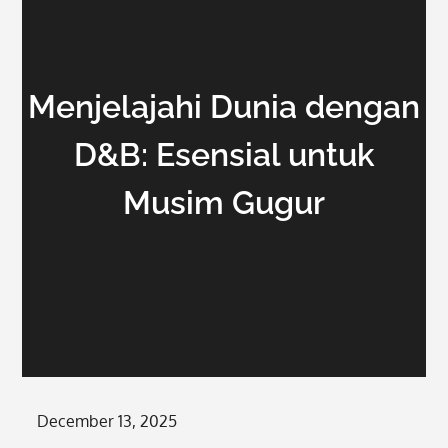
Menjelajahi Dunia dengan
D&B: Esensial untuk
Musim Gugur
Posted
December 13, 2025