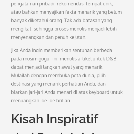
pengalaman pribadi, rekomendasi tempat unik,
atau bahkan menyajikan fakta menarik yang belum
banyak diketahui orang. Tak ada batasan yang
mengikat, sehingga proses menulis menjadi lebih
menyenangkan dan penuh kejutan.
Jika Anda ingin memberikan sentuhan berbeda
pada musim gugur ini, menulis artikel untuk D&B
dapat menjadi langkah awal yang menarik.
Mulailah dengan membuka peta dunia, pilih
destinasi yang menarik perhatian Anda, dan
biarkan jari-jari Anda menari di atas keyboard untuk
menuangkan ide-ide brilian.
Kisah Inspiratif