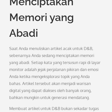
Menciptakan
Memori yang
Abadi
Saat Anda menuliskan artikel acak untuk D&B,
sebenarnya Anda sedang menciptakan memori
yang abadi. Setiap kata yang tersusun rapi di layar
monitor adalah jejak perjalanan pikiran dan emosi
Anda ketika mengeksplorasi topik yang Anda
bahas. Artikel tersebut akan menjadi warisan
digital yang dapat diakses oleh banyak orang,
bahkan mungkin untuk generasi mendatang.
Membuat artikel untuk D&B bukan sekadar tugas