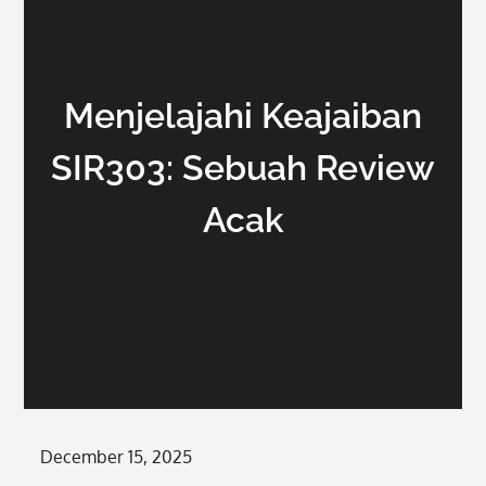
Menjelajahi Keajaiban
SIR303: Sebuah Review
Acak
Posted
December 15, 2025