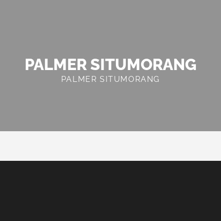
PALMER SITUMORANG
PALMER SITUMORANG