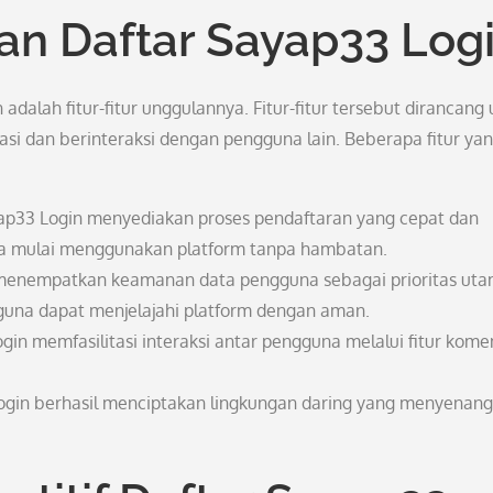
lan Daftar Sayap33 Log
adalah fitur-fitur unggulannya. Fitur-fitur tersebut dirancang
 dan berinteraksi dengan pengguna lain. Beberapa fitur ya
yap33 Login menyediakan proses pendaftaran yang cepat dan
 mulai menggunakan platform tanpa hambatan.
i menempatkan keamanan data pengguna sebagai prioritas uta
una dapat menjelajahi platform dengan aman.
gin memfasilitasi interaksi antar pengguna melalui fitur kome
Login berhasil menciptakan lingkungan daring yang menyenan