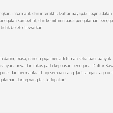
kan, informatif, dan interaktif, Daftar Sayap33 Login adalah
, keunggulan kompetitif, dan komitmen pada pengalaman penggu
tidak boleh dilewatkan.
rm daring biasa, namun juga menjadi teman setia bagi banyak
as layanannya dan fokus pada kepuasan pengguna, Daftar Sa
 unik dan bermanfaat bagi semua orang. Jadi, jangan ragu un
alaman daring yang tak terlupakan!