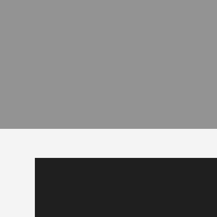
Skip
to
content