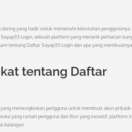
m daring yang hadir untuk memenuhi kebutuhan penggunanya.
 Sayap33 Login, sebuah platform yang menarik perhatian ban
ih dalam tentang Daftar Sayap33 Login dan apa yang membuatny
kat tentang Daftar
g yang memungkinkan pengguna untuk membuat akun pribadi
uka yang ramah pengguna dan fitur yang inovatif, platform in
ai kalangan.