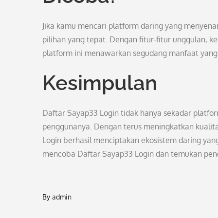
Jika kamu mencari platform daring yang menyenang
pilihan yang tepat. Dengan fitur-fitur unggulan
platform ini menawarkan segudang manfaat yang 
Kesimpulan
Daftar Sayap33 Login tidak hanya sekadar platfo
penggunanya. Dengan terus meningkatkan kualit
Login berhasil menciptakan ekosistem daring yang
mencoba Daftar Sayap33 Login dan temukan peng
By
admin