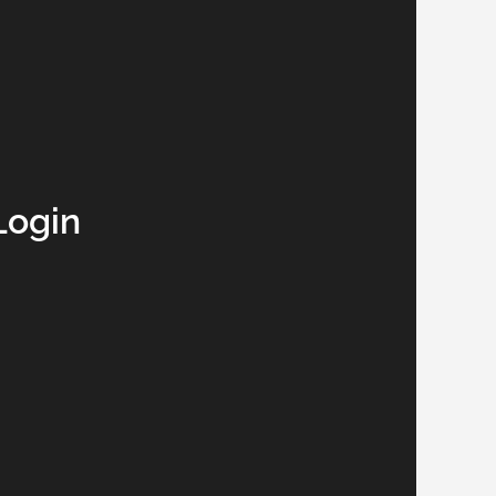
Login