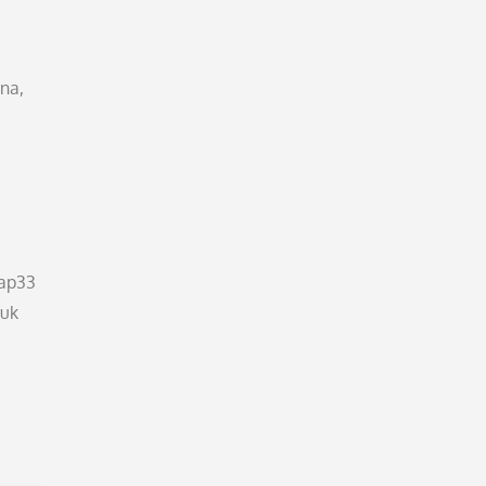
na,
yap33
tuk