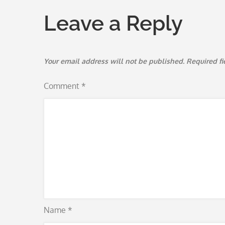
navigation
Leave a Reply
Your email address will not be published.
Required f
Comment
*
Name
*