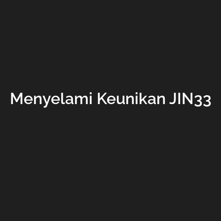
Menyelami Keunikan JIN33