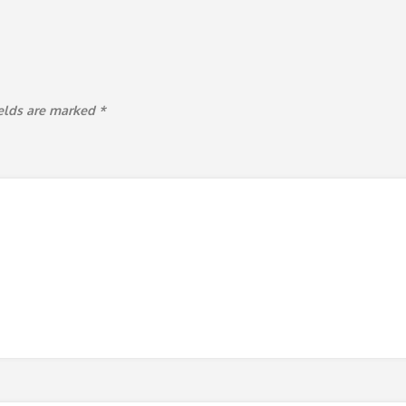
ields are marked
*