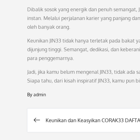
Dibalik sosok yang energik dan penuh semangat, 
instan. Melalui perjalanan karier yang panjang da
oleh banyak orang.
Keunikan JIN33 tidak hanya terletak pada bakat yan
dijunjung tinggi. Semangat, dedikasi, dan kebera
para penggemarnya.
Jadi, jika kamu belum mengenal JIN33, tidak ada s
Siapa tahu, dari kisah inspiratif JIN33, kamu pu
By
admin
Keunikan dan Keasyikan CORAK33 DAFT
Post