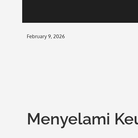
Posted
February 9, 2026
on
Menyelami Keu