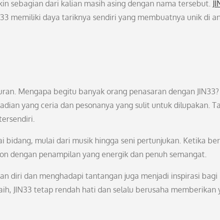
n sebagian dari kalian masih asing dengan nama tersebut.
J
33 memiliki daya tariknya sendiri yang membuatnya unik di a
buran. Mengapa begitu banyak orang penasaran dengan JIN33?
dian yang ceria dan pesonanya yang sulit untuk dilupakan. T
ersendiri.
i bidang, mulai dari musik hingga seni pertunjukan. Ketika be
on dengan penampilan yang energik dan penuh semangat.
an diri dan menghadapi tantangan juga menjadi inspirasi bagi
aih, JIN33 tetap rendah hati dan selalu berusaha memberikan