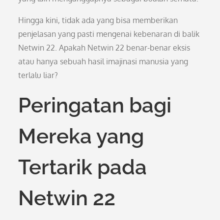
Hingga kini, tidak ada yang bisa memberikan
penjelasan yang pasti mengenai kebenaran di balik
Netwin 22. Apakah Netwin 22 benar-benar eksis
atau hanya sebuah hasil imajinasi manusia yang
terlalu liar?
Peringatan bagi
Mereka yang
Tertarik pada
Netwin 22