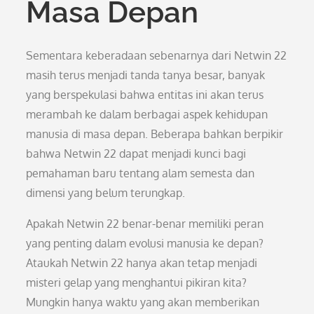
Masa Depan
Sementara keberadaan sebenarnya dari Netwin 22
masih terus menjadi tanda tanya besar, banyak
yang berspekulasi bahwa entitas ini akan terus
merambah ke dalam berbagai aspek kehidupan
manusia di masa depan. Beberapa bahkan berpikir
bahwa Netwin 22 dapat menjadi kunci bagi
pemahaman baru tentang alam semesta dan
dimensi yang belum terungkap.
Apakah Netwin 22 benar-benar memiliki peran
yang penting dalam evolusi manusia ke depan?
Ataukah Netwin 22 hanya akan tetap menjadi
misteri gelap yang menghantui pikiran kita?
Mungkin hanya waktu yang akan memberikan