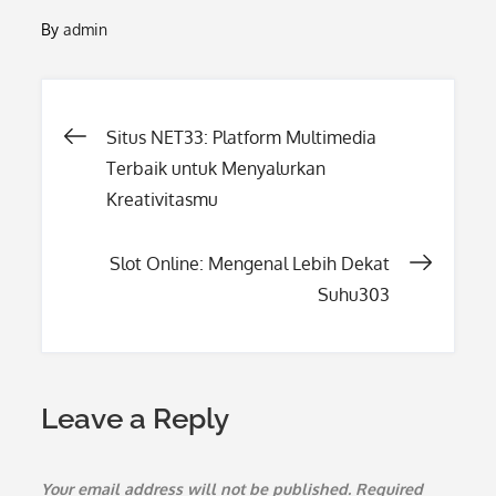
By
admin
Post
Situs NET33: Platform Multimedia
Terbaik untuk Menyalurkan
navigation
Kreativitasmu
Slot Online: Mengenal Lebih Dekat
Suhu303
Leave a Reply
Your email address will not be published.
Required