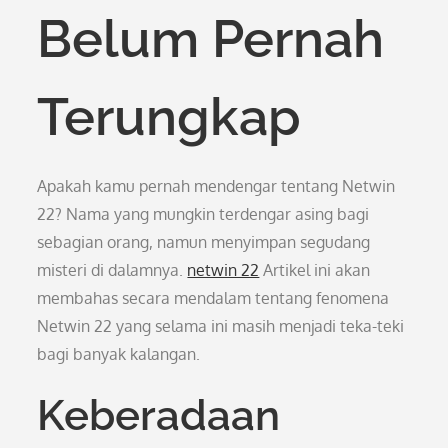
Belum Pernah
Terungkap
Apakah kamu pernah mendengar tentang Netwin
22? Nama yang mungkin terdengar asing bagi
sebagian orang, namun menyimpan segudang
misteri di dalamnya.
netwin 22
Artikel ini akan
membahas secara mendalam tentang fenomena
Netwin 22 yang selama ini masih menjadi teka-teki
bagi banyak kalangan.
Keberadaan