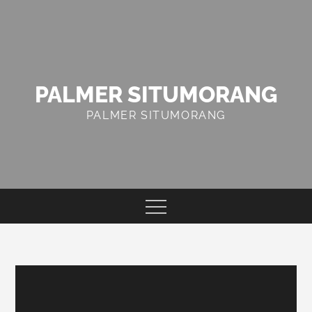
Skip
to
content
PALMER SITUMORANG
PALMER SITUMORANG