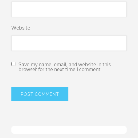
Website
Save my name, email, and website in this
browser for the next time I comment.