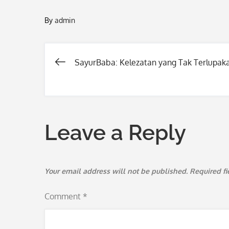
By
admin
SayurBaba: Kelezatan yang Tak Terlupak
Post
navigation
Leave a Reply
Your email address will not be published.
Required f
Comment
*