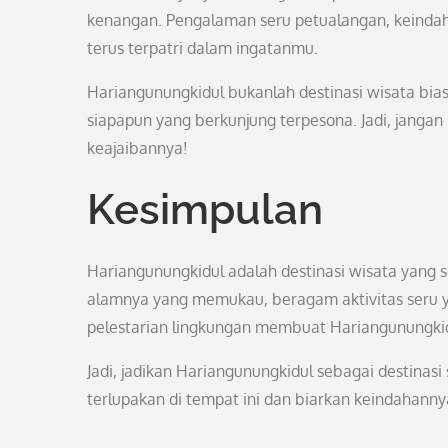
kenangan. Pengalaman seru petualangan, keindah
terus terpatri dalam ingatanmu.
Hariangunungkidul bukanlah destinasi wisata bias
siapapun yang berkunjung terpesona. Jadi, janga
keajaibannya!
Kesimpulan
Hariangunungkidul adalah destinasi wisata yang
alamnya yang memukau, beragam aktivitas seru ya
pelestarian lingkungan membuat Hariangunungkidu
Jadi, jadikan Hariangunungkidul sebagai destina
terlupakan di tempat ini dan biarkan keindahann