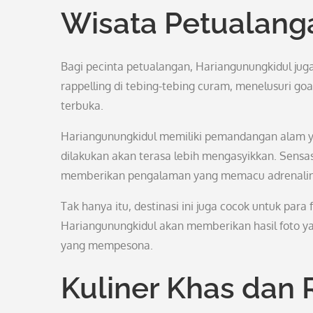
Wisata Petualang
Bagi pecinta petualangan, Hariangunungkidul ju
rappelling di tebing-tebing curam, menelusuri g
terbuka.
Hariangunungkidul memiliki pemandangan alam ya
dilakukan akan terasa lebih mengasyikkan. Sensas
memberikan pengalaman yang memacu adrenalin
Tak hanya itu, destinasi ini juga cocok untuk pa
Hariangunungkidul akan memberikan hasil foto y
yang mempesona.
Kuliner Khas dan