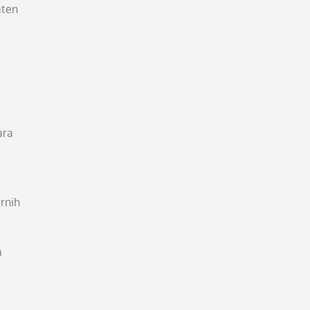
aten
ara
rnih
a