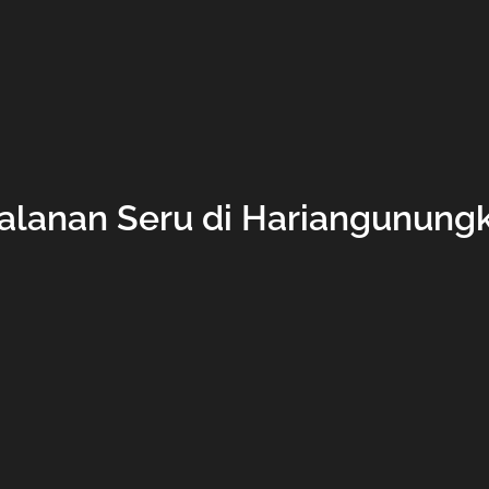
jalanan Seru di Hariangunungk