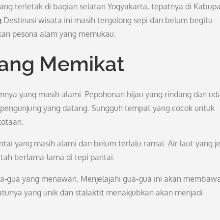
ng terletak di bagian selatan Yogyakarta, tepatnya di Kabup
m
Destinasi wisata ini masih tergolong sepi dan belum begitu
kan pesona alam yang memukau.
yang Memikat
mnya yang masih alami. Pepohonan hijau yang rindang dan ud
pengunjung yang datang. Sungguh tempat yang cocok untuk
kotaan.
tai yang masih alami dan belum terlalu ramai. Air laut yang je
ah berlama-lama di tepi pantai.
 gua-gua yang menawan. Menjelajahi gua-gua ini akan membaw
tunya yang unik dan stalaktit menakjubkan akan menjadi