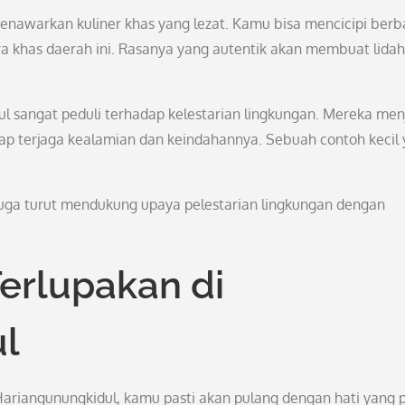
enawarkan kuliner khas yang lezat. Kamu bisa mencicipi berb
ra khas daerah ini. Rasanya yang autentik akan membuat lid
dul sangat peduli terhadap kelestarian lingkungan. Mereka me
tap terjaga kealamian dan keindahannya. Sebuah contoh kecil
juga turut mendukung upaya pelestarian lingkungan dengan
erlupakan di
l
Hariangunungkidul, kamu pasti akan pulang dengan hati yang 