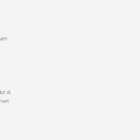
alam
ut di
nset