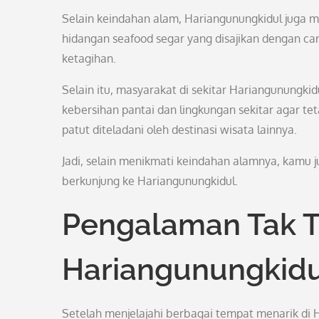
Selain keindahan alam, Hariangunungkidul juga m
hidangan seafood segar yang disajikan dengan ca
ketagihan.
Selain itu, masyarakat di sekitar Hariangunungki
kebersihan pantai dan lingkungan sekitar agar te
patut diteladani oleh destinasi wisata lainnya.
Jadi, selain menikmati keindahan alamnya, kamu 
berkunjung ke Hariangunungkidul.
Pengalaman Tak T
Hariangunungkidu
Setelah menjelajahi berbagai tempat menarik di 