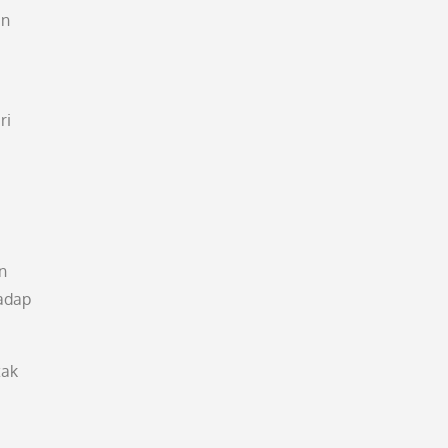
an
ri
n
hadap
tak