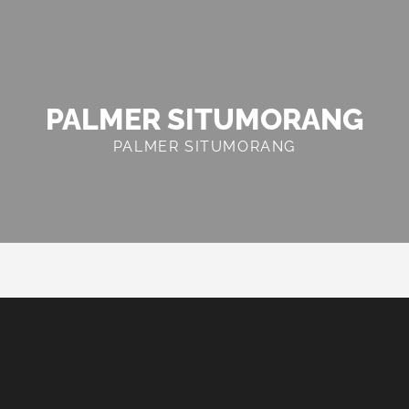
PALMER SITUMORANG
PALMER SITUMORANG