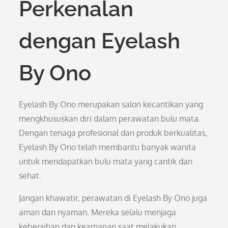
Perkenalan
dengan Eyelash
By Ono
Eyelash By Ono merupakan salon kecantikan yang
mengkhususkan diri dalam perawatan bulu mata.
Dengan tenaga profesional dan produk berkualitas,
Eyelash By Ono telah membantu banyak wanita
untuk mendapatkan bulu mata yang cantik dan
sehat.
Jangan khawatir, perawatan di Eyelash By Ono juga
aman dan nyaman. Mereka selalu menjaga
kebersihan dan keamanan saat melakukan