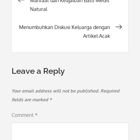
Post
Manfaat dan Keajaiban Batu Medis
Natural
navigation
Menumbuhkan Diskusi Keluarga dengan
Artikel Acak
Leave a Reply
Your email address will not be published.
Required
fields are marked
*
Comment
*