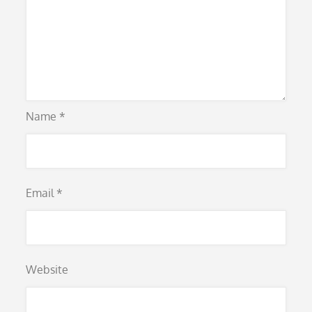
Name
*
Email
*
Website