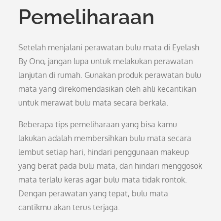
Pemeliharaan
Setelah menjalani perawatan bulu mata di Eyelash
By Ono, jangan lupa untuk melakukan perawatan
lanjutan di rumah. Gunakan produk perawatan bulu
mata yang direkomendasikan oleh ahli kecantikan
untuk merawat bulu mata secara berkala.
Beberapa tips pemeliharaan yang bisa kamu
lakukan adalah membersihkan bulu mata secara
lembut setiap hari, hindari penggunaan makeup
yang berat pada bulu mata, dan hindari menggosok
mata terlalu keras agar bulu mata tidak rontok.
Dengan perawatan yang tepat, bulu mata
cantikmu akan terus terjaga.