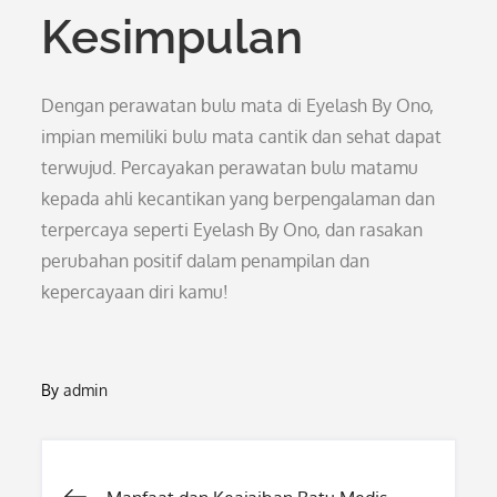
Kesimpulan
Dengan perawatan bulu mata di Eyelash By Ono,
impian memiliki bulu mata cantik dan sehat dapat
terwujud. Percayakan perawatan bulu matamu
kepada ahli kecantikan yang berpengalaman dan
terpercaya seperti Eyelash By Ono, dan rasakan
perubahan positif dalam penampilan dan
kepercayaan diri kamu!
By
admin