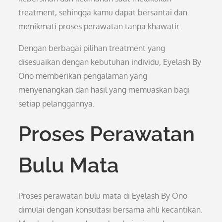
treatment, sehingga kamu dapat bersantai dan
menikmati proses perawatan tanpa khawatir.
Dengan berbagai pilihan treatment yang
disesuaikan dengan kebutuhan individu, Eyelash By
Ono memberikan pengalaman yang
menyenangkan dan hasil yang memuaskan bagi
setiap pelanggannya.
Proses Perawatan
Bulu Mata
Proses perawatan bulu mata di Eyelash By Ono
dimulai dengan konsultasi bersama ahli kecantikan.