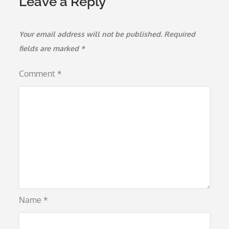
Leave a Reply
Your email address will not be published.
Required
fields are marked
*
Comment
*
Name
*