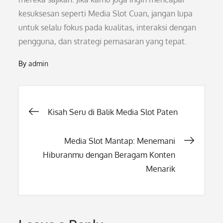
kesuksesan seperti Media Slot Cuan, jangan lupa
untuk selalu fokus pada kualitas, interaksi dengan
pengguna, dan strategi pemasaran yang tepat.
By
admin
Post
Kisah Seru di Balik Media Slot Paten
navigation
Media Slot Mantap: Menemani
Hiburanmu dengan Beragam Konten
Menarik