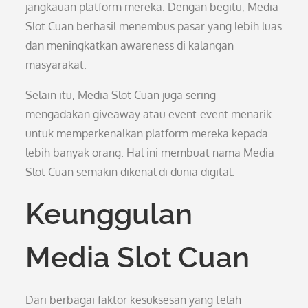
jangkauan platform mereka. Dengan begitu, Media
Slot Cuan berhasil menembus pasar yang lebih luas
dan meningkatkan awareness di kalangan
masyarakat.
Selain itu, Media Slot Cuan juga sering
mengadakan giveaway atau event-event menarik
untuk memperkenalkan platform mereka kepada
lebih banyak orang. Hal ini membuat nama Media
Slot Cuan semakin dikenal di dunia digital.
Keunggulan
Media Slot Cuan
Dari berbagai faktor kesuksesan yang telah