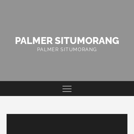
Skip
to
content
PALMER SITUMORANG
PALMER SITUMORANG