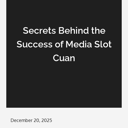
Secrets Behind the
Success of Media Slot
Cuan
Posted
December 20, 2025