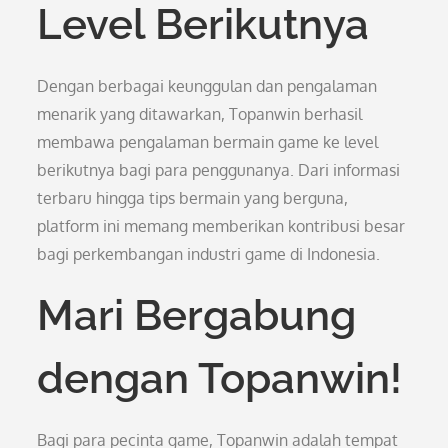
Level Berikutnya
Dengan berbagai keunggulan dan pengalaman
menarik yang ditawarkan, Topanwin berhasil
membawa pengalaman bermain game ke level
berikutnya bagi para penggunanya. Dari informasi
terbaru hingga tips bermain yang berguna,
platform ini memang memberikan kontribusi besar
bagi perkembangan industri game di Indonesia.
Mari Bergabung
dengan Topanwin!
Bagi para pecinta game, Topanwin adalah tempat