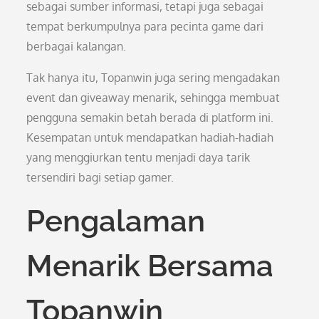
sebagai sumber informasi, tetapi juga sebagai
tempat berkumpulnya para pecinta game dari
berbagai kalangan.
Tak hanya itu, Topanwin juga sering mengadakan
event dan giveaway menarik, sehingga membuat
pengguna semakin betah berada di platform ini.
Kesempatan untuk mendapatkan hadiah-hadiah
yang menggiurkan tentu menjadi daya tarik
tersendiri bagi setiap gamer.
Pengalaman
Menarik Bersama
Topanwin