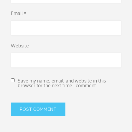
Email
*
Website
Save my name, email, and website in this
browser for the next time I comment.