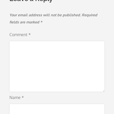
Your email address will not be published.
Required
fields are marked
*
Comment
*
Name
*