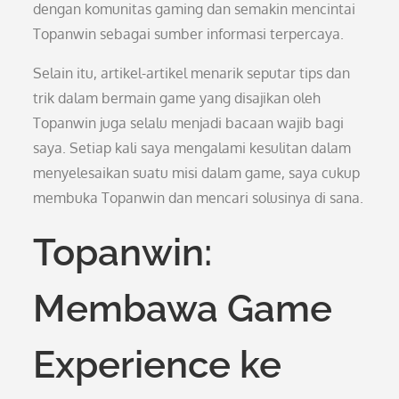
dengan komunitas gaming dan semakin mencintai
Topanwin sebagai sumber informasi terpercaya.
Selain itu, artikel-artikel menarik seputar tips dan
trik dalam bermain game yang disajikan oleh
Topanwin juga selalu menjadi bacaan wajib bagi
saya. Setiap kali saya mengalami kesulitan dalam
menyelesaikan suatu misi dalam game, saya cukup
membuka Topanwin dan mencari solusinya di sana.
Topanwin:
Membawa Game
Experience ke