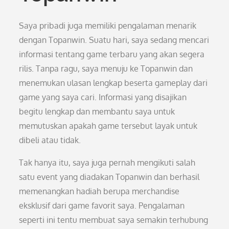
Saya pribadi juga memiliki pengalaman menarik
dengan Topanwin. Suatu hari, saya sedang mencari
informasi tentang game terbaru yang akan segera
rilis. Tanpa ragu, saya menuju ke Topanwin dan
menemukan ulasan lengkap beserta gameplay dari
game yang saya cari. Informasi yang disajikan
begitu lengkap dan membantu saya untuk
memutuskan apakah game tersebut layak untuk
dibeli atau tidak.
Tak hanya itu, saya juga pernah mengikuti salah
satu event yang diadakan Topanwin dan berhasil
memenangkan hadiah berupa merchandise
eksklusif dari game favorit saya. Pengalaman
seperti ini tentu membuat saya semakin terhubung