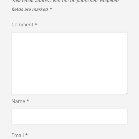
Your email address will not be published.
Required
fields are marked
*
Comment
*
Name
*
Email
*