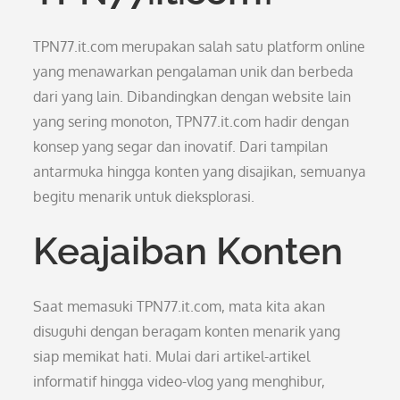
TPN77.it.com merupakan salah satu platform online
yang menawarkan pengalaman unik dan berbeda
dari yang lain. Dibandingkan dengan website lain
yang sering monoton, TPN77.it.com hadir dengan
konsep yang segar dan inovatif. Dari tampilan
antarmuka hingga konten yang disajikan, semuanya
begitu menarik untuk dieksplorasi.
Keajaiban Konten
Saat memasuki TPN77.it.com, mata kita akan
disuguhi dengan beragam konten menarik yang
siap memikat hati. Mulai dari artikel-artikel
informatif hingga video-vlog yang menghibur,