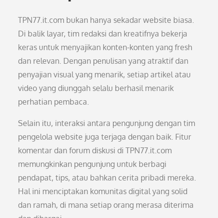
TPN77.it.com bukan hanya sekadar website biasa.
Di balik layar, tim redaksi dan kreatifnya bekerja
keras untuk menyajikan konten-konten yang fresh
dan relevan. Dengan penulisan yang atraktif dan
penyajian visual yang menarik, setiap artikel atau
video yang diunggah selalu berhasil menarik
perhatian pembaca.
Selain itu, interaksi antara pengunjung dengan tim
pengelola website juga terjaga dengan baik. Fitur
komentar dan forum diskusi di TPN77.it.com
memungkinkan pengunjung untuk berbagi
pendapat, tips, atau bahkan cerita pribadi mereka.
Hal ini menciptakan komunitas digital yang solid
dan ramah, di mana setiap orang merasa diterima