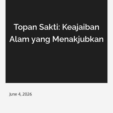
Topan Sakti: Keajaiban
Alam yang Menakjubkan
Posted
June 4, 2026
on