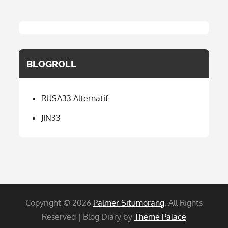
BLOGROLL
RUSA33 Alternatif
JIN33
Copyright © 2026
Palmer Situmorang
. All Rights
Reserved | Blog Diary by
Theme Palace