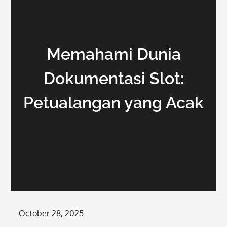
Memahami Dunia
Dokumentasi Slot:
Petualangan yang Acak
Posted
October 28, 2025