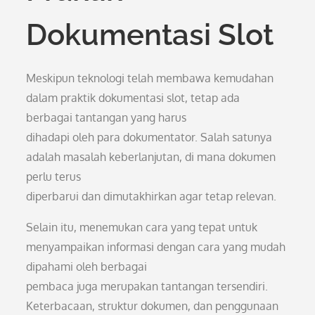
Dokumentasi Slot
Meskipun teknologi telah membawa kemudahan
dalam praktik dokumentasi slot, tetap ada
berbagai tantangan yang harus
dihadapi oleh para dokumentator. Salah satunya
adalah masalah keberlanjutan, di mana dokumen
perlu terus
diperbarui dan dimutakhirkan agar tetap relevan.
Selain itu, menemukan cara yang tepat untuk
menyampaikan informasi dengan cara yang mudah
dipahami oleh berbagai
pembaca juga merupakan tantangan tersendiri.
Keterbacaan, struktur dokumen, dan penggunaan