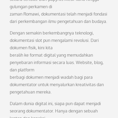
gulungan perkamen di
zaman Romawi, dokumentasi telah menjadi fondasi
dari perkembangan ilmu pengetahuan dan budaya.
Dengan semakin berkembangnya teknologi,
dokumentasi slot pun mengalami revolusi. Dari
dokumen fisik, kini kita
beralih ke format digital yang memudahkan
penyebaran informasi secara luas. Website, blog,
dan platform
berbagi dokumen menjadi wadah bagi para
dokumentator untuk menyalurkan kreativitas dan
pengetahuan mereka.
Dalam dunia digital ini, siapa pun dapat menjadi
seorang dokumentator. Hanya dengan sebuah