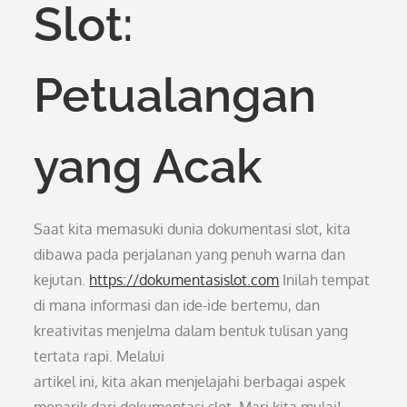
Slot:
Petualangan
yang Acak
Saat kita memasuki dunia dokumentasi slot, kita
dibawa pada perjalanan yang penuh warna dan
kejutan.
https://dokumentasislot.com
Inilah tempat
di mana informasi dan ide-ide bertemu, dan
kreativitas menjelma dalam bentuk tulisan yang
tertata rapi. Melalui
artikel ini, kita akan menjelajahi berbagai aspek