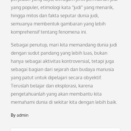
yang populer, etimologi kata “judi” yang menarik,
hingga mitos dan fakta seputar dunia judi,
semuanya membentuk gambaran yang lebih
komprehensif tentang fenomena ini.
Sebagai penutup, mari kita memandang dunia judi
dengan sudut pandang yang lebih luas, bukan
hanya sebagai aktivitas kontroversial, tetapi juga
sebagai bagian dari sejarah dan budaya manusia
yang patut untuk dipelajari secara obyektif.
Teruslah belajar dan eksplorasi, karena
pengetahuanlah yang akan membantu kita
memahami dunia di sekitar kita dengan lebih baik.
By
admin