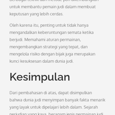
untuk membantu pemain judi dalam membuat
keputusan yang lebih cerdas.
Oleh karena itu, penting untuk tidak hanya
mengandalkan keberuntungan semata ketika
berjudi. Memahami aturan permainan,
mengembangkan strategi yang tepat, dan
mengelola risiko dengan bijak juga merupakan
kunci kesuksesan dalam dunia judi.
Kesimpulan
Dari pembahasan di atas, dapat disimpulkan
bahwa dunia judi menyimpan banyak fakta menarik
yang layak untuk dipelajari lebih dalam. Sejarah
perjudian yang kaya, beragam jenis permainan judi