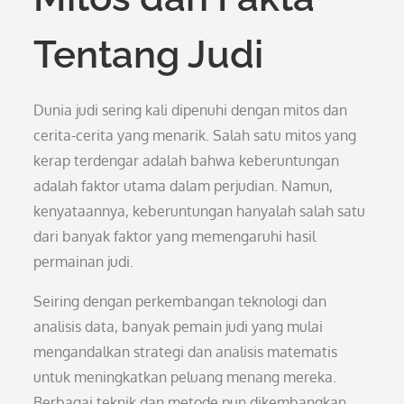
Tentang Judi
Dunia judi sering kali dipenuhi dengan mitos dan
cerita-cerita yang menarik. Salah satu mitos yang
kerap terdengar adalah bahwa keberuntungan
adalah faktor utama dalam perjudian. Namun,
kenyataannya, keberuntungan hanyalah salah satu
dari banyak faktor yang memengaruhi hasil
permainan judi.
Seiring dengan perkembangan teknologi dan
analisis data, banyak pemain judi yang mulai
mengandalkan strategi dan analisis matematis
untuk meningkatkan peluang menang mereka.
Berbagai teknik dan metode pun dikembangkan