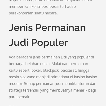
memberikan kontribusi besar terhadap
perekonomian suatu negara.
Jenis Permainan
Judi Populer
Ada beragam jenis permainan judi yang populer di
berbagai belahan dunia. Mulai dari permainan
kartu seperti poker, blackjack, baccarat, hingga
mesin slot yang menjadi primadona di kasino-kasino
modern. Setiap permainan judi memiliki aturan dan
strategi tersendiri yang membuatnya menarik bagi
para pemain.