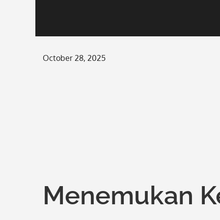
Posted
October 28, 2025
on
Menemukan K