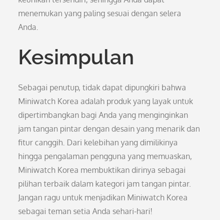
menemukan yang paling sesuai dengan selera
Anda.
Kesimpulan
Sebagai penutup, tidak dapat dipungkiri bahwa
Miniwatch Korea adalah produk yang layak untuk
dipertimbangkan bagi Anda yang menginginkan
jam tangan pintar dengan desain yang menarik dan
fitur canggih. Dari kelebihan yang dimilikinya
hingga pengalaman pengguna yang memuaskan,
Miniwatch Korea membuktikan dirinya sebagai
pilihan terbaik dalam kategori jam tangan pintar.
Jangan ragu untuk menjadikan Miniwatch Korea
sebagai teman setia Anda sehari-hari!