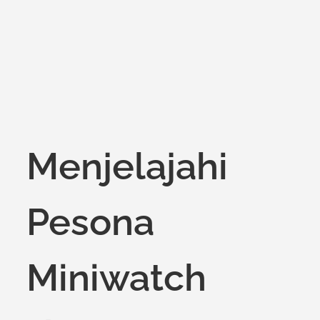
Menjelajahi
Pesona
Miniwatch