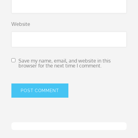
Website
Save my name, email, and website in this
browser for the next time I comment.