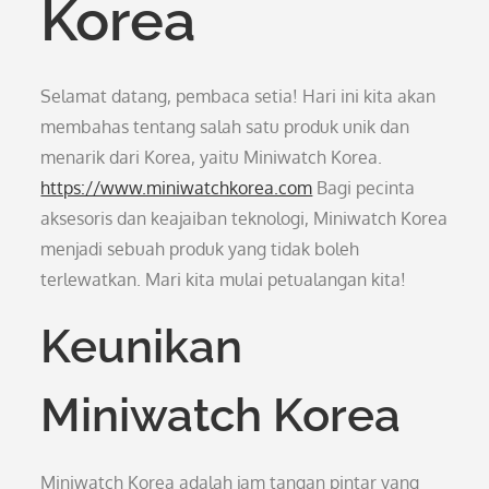
Korea
Selamat datang, pembaca setia! Hari ini kita akan
membahas tentang salah satu produk unik dan
menarik dari Korea, yaitu Miniwatch Korea.
https://www.miniwatchkorea.com
Bagi pecinta
aksesoris dan keajaiban teknologi, Miniwatch Korea
menjadi sebuah produk yang tidak boleh
terlewatkan. Mari kita mulai petualangan kita!
Keunikan
Miniwatch Korea
Miniwatch Korea adalah jam tangan pintar yang