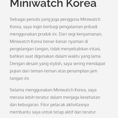
Miniwatch Korea
Sebagai penulis yang juga pengguna Miniwatch
Korea, saya ingin berbagi pengalaman pribadi
menggunakan produk ini. Dari segi kenyamanan,
Miniwatch Korea benar-benar nyaman di
pergelangan tangan, tidak menyebabkan iritasi,
bahkan saat digunakan dalam waktu yang lama.
Dengan desain yang stylish, saya sering mendapat
pujian dari teman-teman atas penampilan jam
tangan ini.
Selama menggunakan Miniwatch Korea, saya
merasa lebih teratur dalam menjaga kesehatan
dan kebugaran. Fitur pelacak aktivitasnya
membantu saya untuk tetap aktif dan teratur