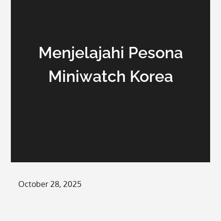
Menjelajahi Pesona
Miniwatch Korea
Posted
October 28, 2025
on