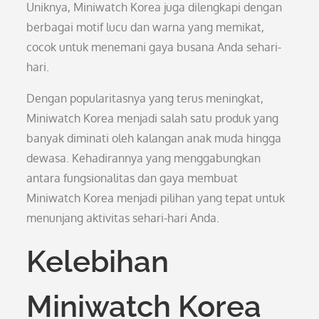
Uniknya, Miniwatch Korea juga dilengkapi dengan
berbagai motif lucu dan warna yang memikat,
cocok untuk menemani gaya busana Anda sehari-
hari.
Dengan popularitasnya yang terus meningkat,
Miniwatch Korea menjadi salah satu produk yang
banyak diminati oleh kalangan anak muda hingga
dewasa. Kehadirannya yang menggabungkan
antara fungsionalitas dan gaya membuat
Miniwatch Korea menjadi pilihan yang tepat untuk
menunjang aktivitas sehari-hari Anda.
Kelebihan
Miniwatch Korea