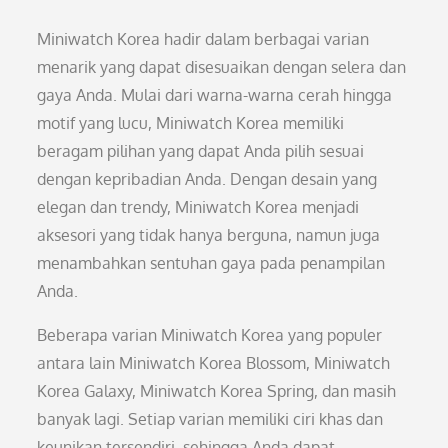
Miniwatch Korea hadir dalam berbagai varian
menarik yang dapat disesuaikan dengan selera dan
gaya Anda. Mulai dari warna-warna cerah hingga
motif yang lucu, Miniwatch Korea memiliki
beragam pilihan yang dapat Anda pilih sesuai
dengan kepribadian Anda. Dengan desain yang
elegan dan trendy, Miniwatch Korea menjadi
aksesori yang tidak hanya berguna, namun juga
menambahkan sentuhan gaya pada penampilan
Anda.
Beberapa varian Miniwatch Korea yang populer
antara lain Miniwatch Korea Blossom, Miniwatch
Korea Galaxy, Miniwatch Korea Spring, dan masih
banyak lagi. Setiap varian memiliki ciri khas dan
keunikan tersendiri, sehingga Anda dapat